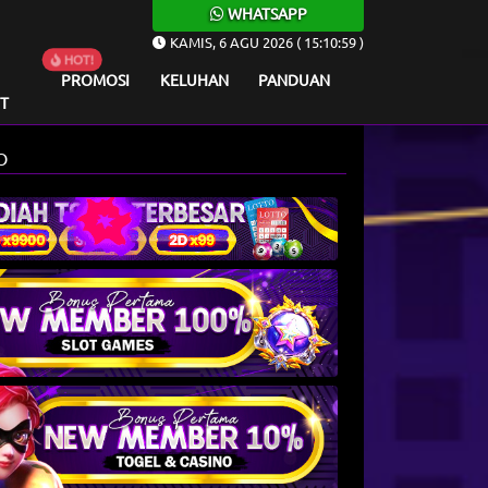
WHATSAPP
KAMIS
, 6 AGU 2026
(
15
:
11
:
00
)
HOT!
PROMOSI
KELUHAN
PANDUAN
T