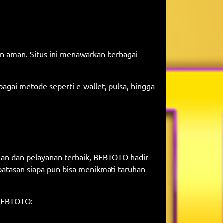
n aman. Situs ini menawarkan berbagai
agai metode seperti e-wallet, pulsa, hingga
an dan pelayanan terbaik, BEBTOTO hadir
atasan siapa pun bisa menikmati taruhan
 BEBTOTO: