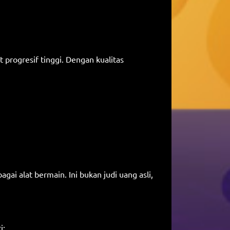
 progresif tinggi. Dengan kualitas
gai alat bermain. Ini bukan judi uang asli,
i: