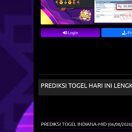
Login
Pr
PREDIKSI TOGEL HARI INI LEN
PREDIKSI TOGEL INDIANA-MID
(06/08/2026