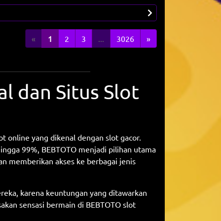
«
1
2
3
...
3026
»
l dan Situs Slot
t online yang dikenal dengan slot gacor.
f hingga 99%, BEBTOTO menjadi pilihan utama
an memberikan akses ke berbagai jenis
mereka, karena keuntungan yang ditawarkan
asakan sensasi bermain di BEBTOTO
slot