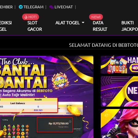
MEMBER
TELEGRAM
LIVECHAT
HOT!
NEW!
EDIKSI
SLOT
ALAT TOGEL
DATA
BUKTI
GEL
GACOR
RESULT
JACKPO
SELAMAT DATANG DI BEBTOTO