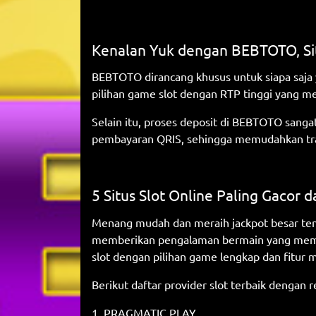
Kenalan Yuk dengan BEBTOTO, Sit
BEBTOTO dirancang khusus untuk siapa saja 
pilihan game slot dengan RTP tinggi yang m
Selain itu, proses deposit di BEBTOTO sanga
pembayaran QRIS, sehingga memudahkan tran
5 Situs Slot Online Paling Gaco
Menang mudah dan meraih jackpot besar te
memberikan pengalaman bermain yang memuas
slot dengan pilihan game lengkap dan fitur
Berikut daftar provider slot terbaik denga
1. PRAGMATIC PLAY