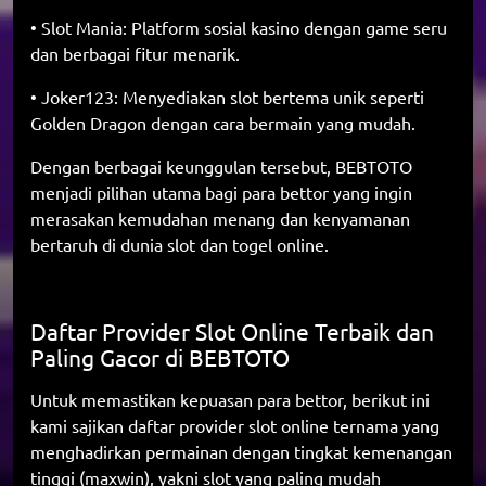
• Slot Mania: Platform sosial kasino dengan game seru
dan berbagai fitur menarik.
• Joker123: Menyediakan slot bertema unik seperti
Golden Dragon dengan cara bermain yang mudah.
Dengan berbagai keunggulan tersebut, BEBTOTO
menjadi pilihan utama bagi para bettor yang ingin
merasakan kemudahan menang dan kenyamanan
bertaruh di dunia slot dan togel online.
Daftar Provider Slot Online Terbaik dan
Paling Gacor di BEBTOTO
Untuk memastikan kepuasan para bettor, berikut ini
kami sajikan daftar provider slot online ternama yang
menghadirkan permainan dengan tingkat kemenangan
tinggi (maxwin), yakni slot yang paling mudah