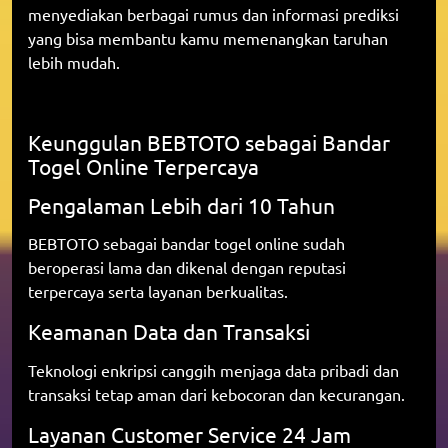
menyediakan berbagai rumus dan informasi prediksi
yang bisa membantu kamu memenangkan taruhan
lebih mudah.
Keunggulan BEBTOTO sebagai Bandar
Togel Online Terpercaya
Pengalaman Lebih dari 10 Tahun
BEBTOTO sebagai
bandar togel online
sudah
beroperasi lama dan dikenal dengan reputasi
terpercaya serta layanan berkualitas.
Keamanan Data dan Transaksi
Teknologi enkripsi canggih menjaga data pribadi dan
transaksi tetap aman dari kebocoran dan kecurangan.
Layanan Customer Service 24 Jam