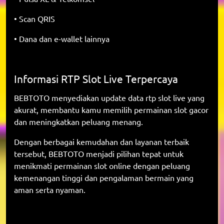
• Scan QRIS
• Dana dan e-wallet lainnya
Informasi RTP Slot Live Terpercaya
BEBTOTO menyediakan update data
rtp slot
live yang
akurat, membantu kamu memilih permainan slot gacor
dan meningkatkan peluang menang.
Dengan berbagai kemudahan dan layanan terbaik
tersebut, BEBTOTO menjadi pilihan tepat untuk
menikmati permainan slot online dengan peluang
kemenangan tinggi dan pengalaman bermain yang
aman serta nyaman.