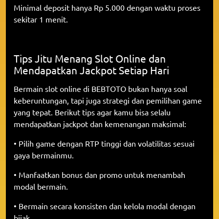
Minimal deposit hanya Rp 5.000 dengan waktu proses
sekitar 1 menit.
Tips Jitu Menang Slot Online dan
Mendapatkan Jackpot Setiap Hari
Bermain slot online di BEBTOTO bukan hanya soal
keberuntungan, tapi juga strategi dan pemilihan game
yang tepat. Berikut tips agar kamu bisa selalu
mendapatkan jackpot dan kemenangan maksimal:
• Pilih game dengan RTP tinggi dan volatilitas sesuai
gaya bermainmu.
• Manfaatkan bonus dan promo untuk menambah
modal bermain.
• Bermain secara konsisten dan kelola modal dengan
bijak.