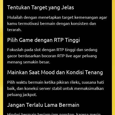
Tentukan Target yang Jelas
Mulailah dengan menetapkan target kemenangan agar
kamu termotivasi bermain dengan konsisten dan
terarah.
Pilih Game dengan RTP Tinggi
Fokuslah pada slot dengan RTP tinggi dan sedang
gacor berdasarkan bocoran RTP live agar peluang
menang semakin besar.
Mainkan Saat Mood dan Kondisi Tenang
Pilih waktu bermain ketika pikiran rileks, suasana hati
baik, dan koneksi server stabil untuk memaksimalkan
peluang jackpot.
Jangan Terlalu Lama Bermain
Hindari bermain berjam-jam nonstop, karena mesin