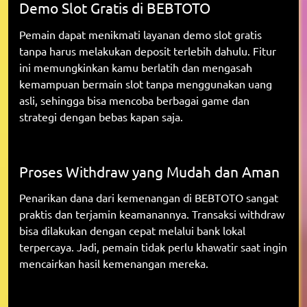
Demo Slot Gratis di BEBTOTO
Pemain dapat menikmati layanan demo slot gratis
tanpa harus melakukan deposit terlebih dahulu. Fitur
ini memungkinkan kamu berlatih dan mengasah
kemampuan bermain slot tanpa menggunakan uang
asli, sehingga bisa mencoba berbagai game dan
strategi dengan bebas kapan saja.
Proses Withdraw yang Mudah dan Aman
Penarikan dana dari kemenangan di BEBTOTO sangat
praktis dan terjamin keamanannya. Transaksi withdraw
bisa dilakukan dengan cepat melalui bank lokal
terpercaya. Jadi, pemain tidak perlu khawatir saat ingin
mencairkan hasil kemenangan mereka.