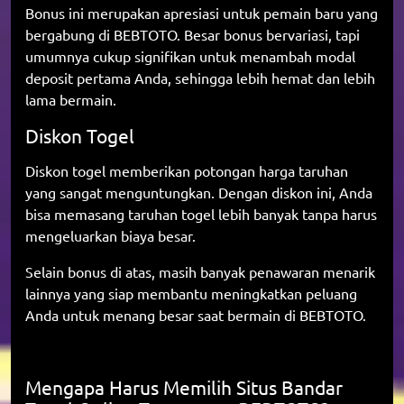
Bonus ini merupakan apresiasi untuk pemain baru yang
bergabung di BEBTOTO. Besar bonus bervariasi, tapi
umumnya cukup signifikan untuk menambah modal
deposit pertama Anda, sehingga lebih hemat dan lebih
lama bermain.
Diskon Togel
Diskon togel memberikan potongan harga taruhan
yang sangat menguntungkan. Dengan diskon ini, Anda
bisa memasang taruhan togel lebih banyak tanpa harus
mengeluarkan biaya besar.
Selain bonus di atas, masih banyak penawaran menarik
lainnya yang siap membantu meningkatkan peluang
Anda untuk menang besar saat bermain di BEBTOTO.
Mengapa Harus Memilih Situs Bandar