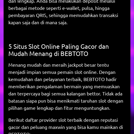
dan lengkap. Anda bisa melakukan deposit melalui
berbagai metode seperti e-wallet, pulsa, hingga
pembayaran QRIS, sehingga memudahkan transaksi
kapan saja dan di mana saja.
5 Situs Slot Online Paling Gacor dan
Mudah Menang di BEBTOTO
Menang mudah dan meraih jackpot besar tentu
menjadi impian semua pemain
slot online
. Dengan
kemudahan dan pelayanan terbaik, BEBTOTO hadir
memberikan pengalaman bermain yang memuaskan
dan terpercaya bagi semua kalangan bettor. Tidak ada
batasan siapa pun bisa menikmati taruhan slot dengan
pilihan game lengkap dan fitur menguntungkan.
Berikut daftar provider slot terbaik dengan reputasi
gacor dan peluang maxwin yang bisa kamu mainkan di