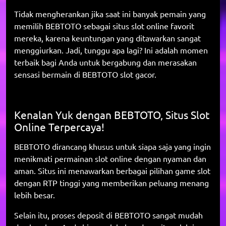
Tidak mengherankan jika saat ini banyak pemain yang
memilih BEBTOTO sebagai situs slot online favorit
mereka, karena keuntungan yang ditawarkan sangat
menggiurkan. Jadi, tunggu apa lagi? Ini adalah momen
terbaik bagi Anda untuk bergabung dan merasakan
sensasi bermain di BEBTOTO
slot gacor
.
Kenalan Yuk dengan BEBTOTO, Situs Slot
Online Terpercaya!
BEBTOTO dirancang khusus untuk siapa saja yang ingin
menikmati permainan slot online dengan nyaman dan
aman. Situs ini menawarkan berbagai pilihan game slot
dengan RTP tinggi yang memberikan peluang menang
lebih besar.
Selain itu, proses deposit di BEBTOTO sangat mudah