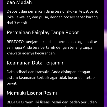
dan Mudah
Deposit dan penarikan dana bisa dilakukan lewat bank
lokal, e-wallet, dan pulsa, dengan proses cepat kurang
dari 3 menit.
Permainan Fairplay Tanpa Robot
BEBTOTO menjamin keadilan permainan togel online
sehingga Anda bisa bertaruh dengan tenang tanpa
khawatir adanya kecurangan.
Keamanan Data Terjamin
Data pribadi dan transaksi Anda disimpan dengan
sistem keamanan terbaik agar tidak bocor dan tetap
privat.
Memiliki Lisensi Resmi
BEBTOTO memiliki lisensi resmi dari badan perjudian