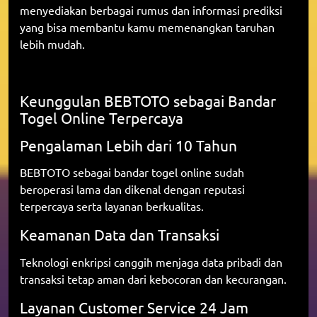
menyediakan berbagai rumus dan informasi prediksi
yang bisa membantu kamu memenangkan taruhan
lebih mudah.
Keunggulan BEBTOTO sebagai Bandar
Togel Online Terpercaya
Pengalaman Lebih dari 10 Tahun
BEBTOTO sebagai
bandar togel online
sudah
beroperasi lama dan dikenal dengan reputasi
terpercaya serta layanan berkualitas.
Keamanan Data dan Transaksi
Teknologi enkripsi canggih menjaga data pribadi dan
transaksi tetap aman dari kebocoran dan kecurangan.
Layanan Customer Service 24 Jam