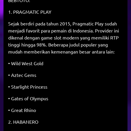
BEBTOTO:
1. PRAGMATIC PLAY
Sejak berdiri pada tahun 2015, Pragmatic Play sudah
menjadi favorit para pemain di Indonesia. Provider ini
dikenal dengan game slot modern yang memiliki RTP
tinggi hingga 98%. Beberapa judul populer yang
mudah memberikan kemenangan besar antara lain:
• Wild West Gold
• Aztec Gems
• Starlight Princess
• Gates of Olympus
• Great Rhino
2. HABANERO