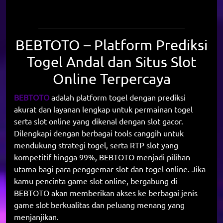
BEBTOTO – Platform Prediksi
Togel Andal dan Situs Slot
Online Terpercaya
BEBTOTO
adalah platform togel dengan prediksi
akurat dan layanan lengkap untuk permainan togel
serta slot online yang dikenal dengan slot gacor.
Dilengkapi dengan berbagai tools canggih untuk
mendukung strategi togel, serta RTP slot yang
kompetitif hingga 99%, BEBTOTO menjadi pilihan
utama bagi para penggemar slot dan togel online. Jika
kamu pencinta game slot online, bergabung di
BEBTOTO akan memberikan akses ke berbagai jenis
game slot berkualitas dan peluang menang yang
menjanjikan.