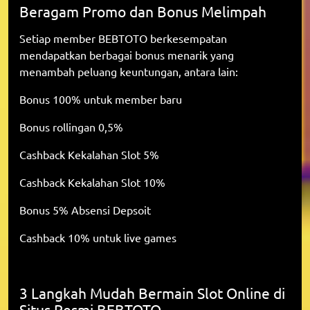
Beragam Promo dan Bonus Melimpah
Setiap member BEBTOTO berkesempatan
mendapatkan berbagai bonus menarik yang
menambah peluang keuntungan, antara lain:
Bonus 100% untuk member baru
Bonus rollingan 0,5%
Cashback Kekalahan Slot 5%
Cashback Kekalahan Slot 10%
Bonus 5% Absensi Depsoit
Cashback 10% untuk live games
3 Langkah Mudah Bermain Slot Online di
Situs Resmi BEBTOTO