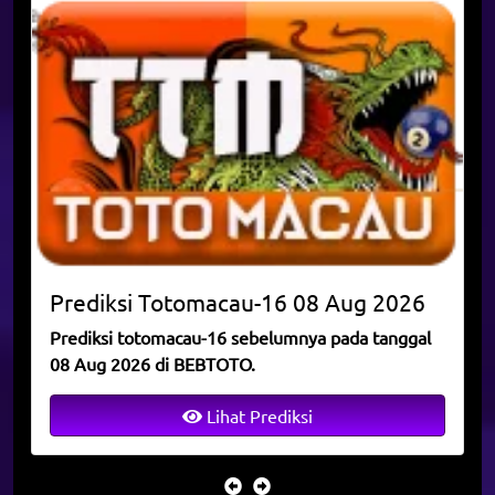
Prediksi
Totomacau-16
08 Aug 2026
Prediksi totomacau-16 sebelumnya pada tanggal
08 Aug 2026 di BEBTOTO.
Lihat Prediksi