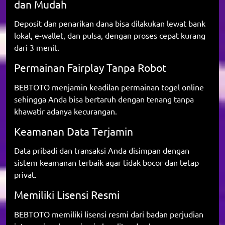
dan Mudah
Deposit dan penarikan dana bisa dilakukan lewat bank
lokal, e-wallet, dan pulsa, dengan proses cepat kurang
dari 3 menit.
Permainan Fairplay Tanpa Robot
BEBTOTO menjamin keadilan permainan togel online
sehingga Anda bisa bertaruh dengan tenang tanpa
khawatir adanya kecurangan.
Keamanan Data Terjamin
Data pribadi dan transaksi Anda disimpan dengan
sistem keamanan terbaik agar tidak bocor dan tetap
privat.
Memiliki Lisensi Resmi
BEBTOTO memiliki lisensi resmi dari badan perjudian