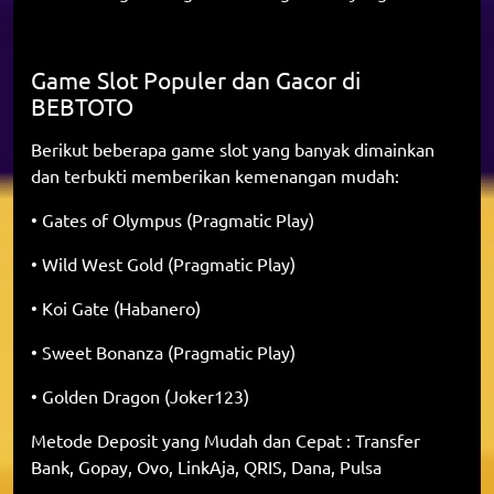
Game Slot Populer dan Gacor di
BEBTOTO
Berikut beberapa game slot yang banyak dimainkan
dan terbukti memberikan kemenangan mudah:
• Gates of Olympus (Pragmatic Play)
• Wild West Gold (Pragmatic Play)
• Koi Gate (Habanero)
• Sweet Bonanza (Pragmatic Play)
• Golden Dragon (Joker123)
Metode Deposit yang Mudah dan Cepat : Transfer
Bank, Gopay, Ovo, LinkAja, QRIS, Dana, Pulsa