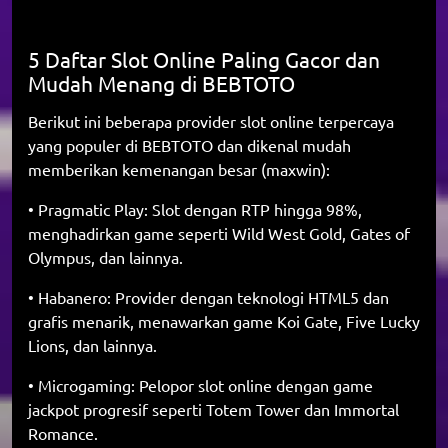
5 Daftar Slot Online Paling Gacor dan
Mudah Menang di BEBTOTO
Berikut ini beberapa provider slot online terpercaya
yang populer di BEBTOTO dan dikenal mudah
memberikan kemenangan besar (maxwin):
• Pragmatic Play: Slot dengan RTP hingga 98%,
menghadirkan game seperti Wild West Gold, Gates of
Olympus, dan lainnya.
• Habanero: Provider dengan teknologi HTML5 dan
grafis menarik, menawarkan game Koi Gate, Five Lucky
Lions, dan lainnya.
• Microgaming: Pelopor slot online dengan game
jackpot progresif seperti Totem Tower dan Immortal
Romance.