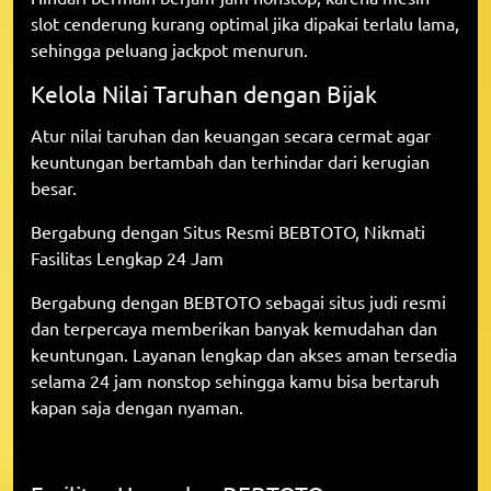
slot cenderung kurang optimal jika dipakai terlalu lama,
sehingga peluang jackpot menurun.
Kelola Nilai Taruhan dengan Bijak
Atur nilai taruhan dan keuangan secara cermat agar
keuntungan bertambah dan terhindar dari kerugian
besar.
Bergabung dengan Situs Resmi BEBTOTO, Nikmati
Fasilitas Lengkap 24 Jam
Bergabung dengan BEBTOTO sebagai situs judi resmi
dan terpercaya memberikan banyak kemudahan dan
keuntungan. Layanan lengkap dan akses aman tersedia
selama 24 jam nonstop sehingga kamu bisa bertaruh
kapan saja dengan nyaman.