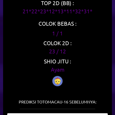
TOP 2D (BB) :
21*22*23*12*13*11*32*31*
COLOK BEBAS :
1 / 1
COLOK 2D :
23 / 12
SHIO JITU :
Ayam
PREDIKSI TOTOMACAU-16 SEBELUMNYA: