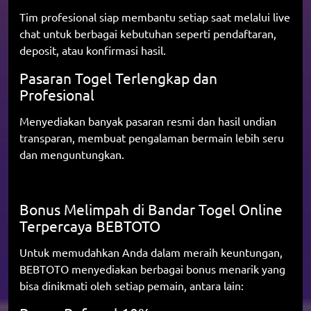
Tim profesional siap membantu setiap saat melalui live
chat untuk berbagai kebutuhan seperti pendaftaran,
deposit, atau konfirmasi hasil.
Pasaran Togel Terlengkap dan
Profesional
Menyediakan banyak pasaran resmi dan hasil undian
transparan, membuat pengalaman bermain lebih seru
dan menguntungkan.
Bonus Melimpah di Bandar Togel Online
Terpercaya BEBTOTO
Untuk memudahkan Anda dalam meraih keuntungan,
BEBTOTO menyediakan berbagai bonus menarik yang
bisa dinikmati oleh setiap pemain, antara lain: