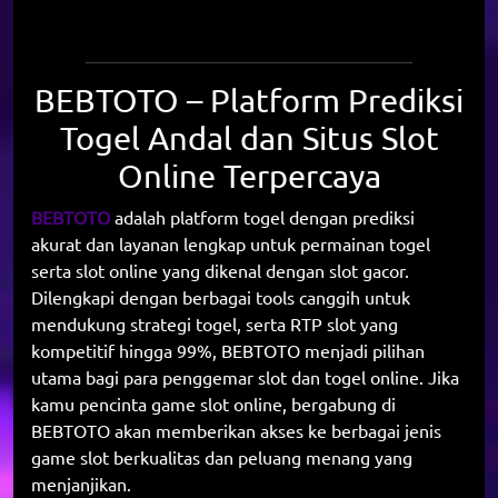
BEBTOTO – Platform Prediksi
Togel Andal dan Situs Slot
Online Terpercaya
BEBTOTO
adalah platform togel dengan prediksi
akurat dan layanan lengkap untuk permainan togel
serta slot online yang dikenal dengan slot gacor.
Dilengkapi dengan berbagai tools canggih untuk
mendukung strategi togel, serta RTP slot yang
kompetitif hingga 99%, BEBTOTO menjadi pilihan
utama bagi para penggemar slot dan togel online. Jika
kamu pencinta game slot online, bergabung di
BEBTOTO akan memberikan akses ke berbagai jenis
game slot berkualitas dan peluang menang yang
menjanjikan.