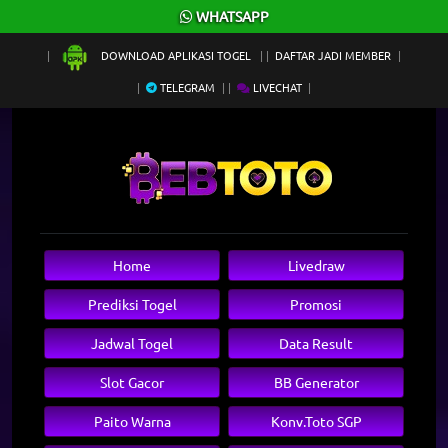
×
WHATSAPP
DOWNLOAD APLIKASI TOGEL
DAFTAR JADI MEMBER
TELEGRAM
LIVECHAT
Home
Livedraw
Prediksi Togel
Promosi
Jadwal Togel
Data Result
Slot Gacor
BB Generator
Paito Warna
Konv.Toto SGP