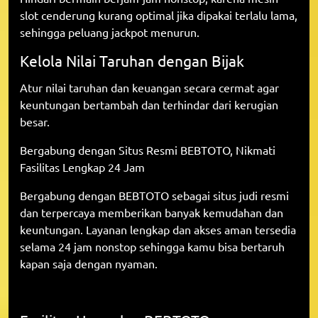
slot cenderung kurang optimal jika dipakai terlalu lama,
sehingga peluang jackpot menurun.
Kelola Nilai Taruhan dengan Bijak
Atur nilai taruhan dan keuangan secara cermat agar
keuntungan bertambah dan terhindar dari kerugian
besar.
Bergabung dengan Situs Resmi BEBTOTO, Nikmati
Fasilitas Lengkap 24 Jam
Bergabung dengan BEBTOTO sebagai situs judi resmi
dan terpercaya memberikan banyak kemudahan dan
keuntungan. Layanan lengkap dan akses aman tersedia
selama 24 jam nonstop sehingga kamu bisa bertaruh
kapan saja dengan nyaman.