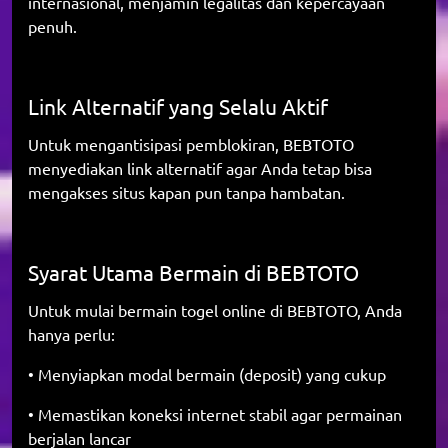
internasional, menjamin legalitas dan kepercayaan
penuh.
Link Alternatif yang Selalu Aktif
Untuk mengantisipasi pemblokiran, BEBTOTO
menyediakan link alternatif agar Anda tetap bisa
mengakses situs kapan pun tanpa hambatan.
Syarat Utama Bermain di BEBTOTO
Untuk mulai bermain togel online di BEBTOTO, Anda
hanya perlu:
• Menyiapkan modal bermain (deposit) yang cukup
• Memastikan koneksi internet stabil agar permainan
berjalan lancar