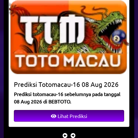
Prediksi
Totomacau-16
08 Aug 2026
Prediksi totomacau-16 sebelumnya pada tanggal
08 Aug 2026 di BEBTOTO.
Lihat Prediksi