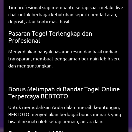
Tim profesional siap membantu setiap saat melalui live
chat untuk berbagai kebutuhan seperti pendaftaran,
deposit, atau konfirmasi hasil.
Pasaran Togel Terlengkap dan
Profesional
Menyediakan banyak pasaran resmi dan hasil undian
transparan, membuat pengalaman bermain lebih seru
dan menguntungkan.
Bonus Melimpah di Bandar Togel Online
Terpercaya BEBTOTO
Untuk memudahkan Anda dalam meraih keuntungan,
BEBTOTO menyediakan berbagai bonus menarik yang
bisa dinikmati oleh setiap pemain, antara lain: