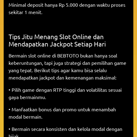
Minimal deposit hanya Rp 5.000 dengan waktu proses
sekitar 1 menit.
Tips Jitu Menang Slot Online dan
Mendapatkan Jackpot Setiap Hari
Bermain slot online di BEBTOTO bukan hanya soal
keberuntungan, tapi juga strategi dan pemilihan game
yang tepat. Berikut tips agar kamu bisa selalu
mendapatkan jackpot dan kemenangan maksimal:
• Pilih game dengan RTP tinggi dan volatilitas sesuai
gaya bermainmu.
• Manfaatkan bonus dan promo untuk menambah
modal bermain.
• Bermain secara konsisten dan kelola modal dengan
bijak.