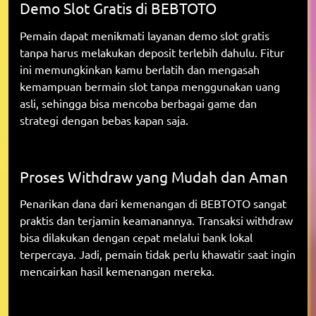
Demo Slot Gratis di BEBTOTO
Pemain dapat menikmati layanan demo slot gratis
tanpa harus melakukan deposit terlebih dahulu. Fitur
ini memungkinkan kamu berlatih dan mengasah
kemampuan bermain slot tanpa menggunakan uang
asli, sehingga bisa mencoba berbagai game dan
strategi dengan bebas kapan saja.
Proses Withdraw yang Mudah dan Aman
Penarikan dana dari kemenangan di BEBTOTO sangat
praktis dan terjamin keamanannya. Transaksi withdraw
bisa dilakukan dengan cepat melalui bank lokal
terpercaya. Jadi, pemain tidak perlu khawatir saat ingin
mencairkan hasil kemenangan mereka.