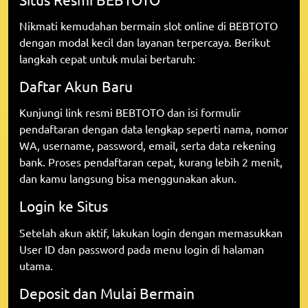
Nikmati kemudahan bermain slot online di BEBTOTO
dengan modal kecil dan layanan terpercaya. Berikut
langkah cepat untuk mulai bertaruh:
Daftar Akun Baru
Kunjungi link resmi BEBTOTO dan isi formulir
pendaftaran dengan data lengkap seperti nama, nomor
WA, username, password, email, serta data rekening
bank. Proses pendaftaran cepat, kurang lebih 2 menit,
dan kamu langsung bisa menggunakan akun.
Login ke Situs
Setelah akun aktif, lakukan login dengan memasukkan
User ID dan password pada menu login di halaman
utama.
Deposit dan Mulai Bermain